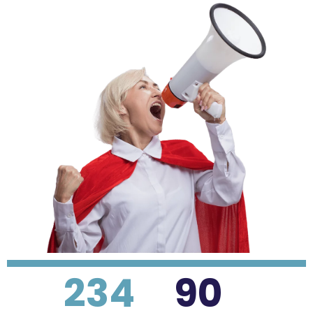
234
90