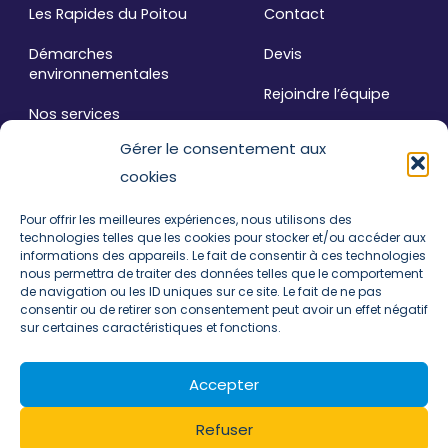
Les Rapides du Poitou
Contact
Démarches
Devis
environnementales
Rejoindre l’équipe
Nos services
FAQ
Gérer le consentement aux
Le Blog
cookies
Plan de site
Pour offrir les meilleures expériences, nous utilisons des
technologies telles que les cookies pour stocker et/ou accéder aux
informations des appareils. Le fait de consentir à ces technologies
Liens Légaux
nous permettra de traiter des données telles que le comportement
de navigation ou les ID uniques sur ce site. Le fait de ne pas
Mentions Légales
consentir ou de retirer son consentement peut avoir un effet négatif
sur certaines caractéristiques et fonctions.
Politique de cookies (UE)
Accepter
Refuser